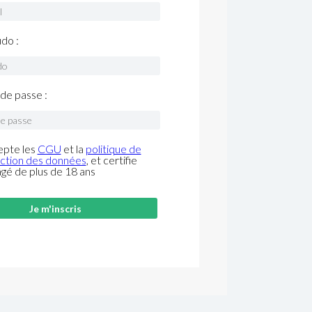
do :
de passe :
epte les
CGU
et la
politique de
ction des données
, et certifie
âgé de plus de 18 ans