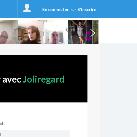
Se connecter
ou
S'inscrire
r avec
Joliregard
l :