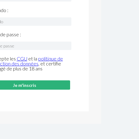
do :
de passe :
epte les
CGU
et la
politique de
ction des données
, et certifie
âgé de plus de 18 ans