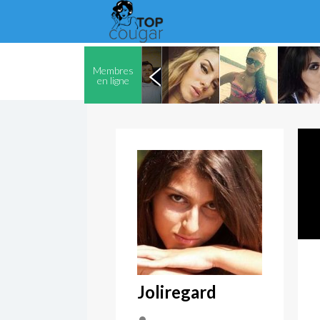
Membres
en ligne
Joliregard